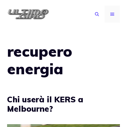
Vai
al
MENU
contenuto
recupero
energia
Chi userà il KERS a
Melbourne?