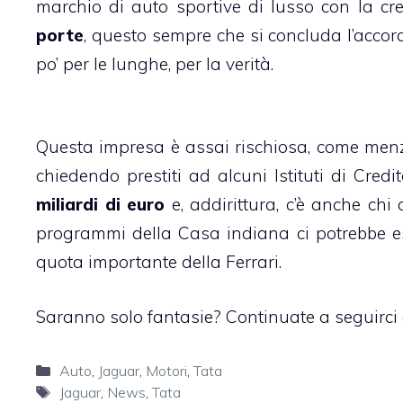
marchio di auto sportive di lusso con la c
porte
, questo sempre che si concluda l’accor
po’ per le lunghe, per la verità.
Questa impresa è assai rischiosa, come menzio
chiedendo prestiti ad alcuni Istituti di Cred
miliardi di euro
e, addirittura, c’è anche chi
programmi della Casa indiana ci potrebbe ess
quota importante della Ferrari.
Saranno solo fantasie? Continuate a seguirci e
Categorie
Auto
,
Jaguar
,
Motori
,
Tata
Tag
Jaguar
,
News
,
Tata