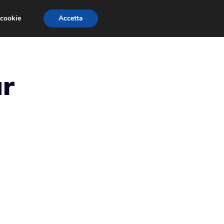
 cookie
Accetta
RMULA 1
EVENTI E FIERE
GINEVRA 2013
ar