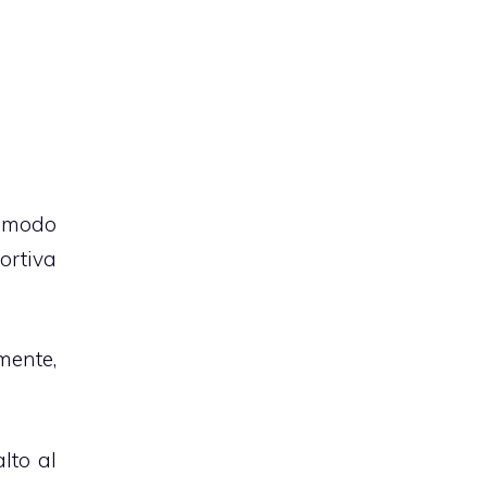
 modo
ortiva
mente,
lto al