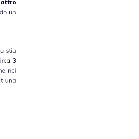
uattro
ndo un
a stia
circa
3
he nei
at una