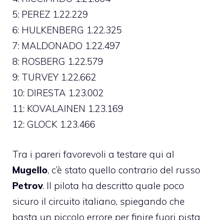
5: PEREZ 1.22.229
6: HULKENBERG 1.22.325
7: MALDONADO 1.22.497
8: ROSBERG 1.22.579
9: TURVEY 1.22.662
10: DIRESTA 1.23.002
11: KOVALAINEN 1.23.169
12: GLOCK 1.23.466
Tra i pareri favorevoli a testare qui al
Mugello
, c’è stato quello contrario del russo
Petrov
. Il pilota ha descritto quale poco
sicuro il circuito italiano, spiegando che
basta un piccolo errore per finire fuori pista