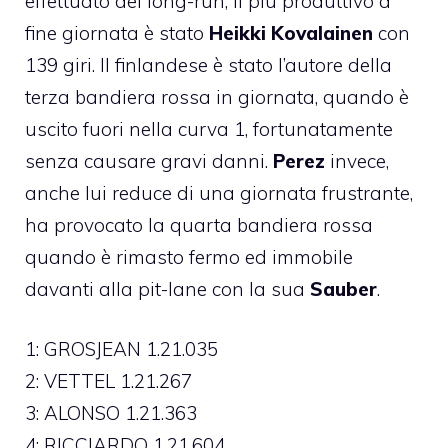
effettuato dei long-run, il più produttivo a
fine giornata è stato
Heikki Kovalainen
con
139 giri. Il finlandese è stato l’autore della
terza bandiera rossa in giornata, quando è
uscito fuori nella curva 1, fortunatamente
senza causare gravi danni.
Perez
invece,
anche lui reduce di una giornata frustrante,
ha provocato la quarta bandiera rossa
quando è rimasto fermo ed immobile
davanti alla pit-lane con la sua
Sauber
.
1: GROSJEAN 1.21.035
2: VETTEL 1.21.267
3: ALONSO 1.21.363
4: RICCIARDO 1.21.604