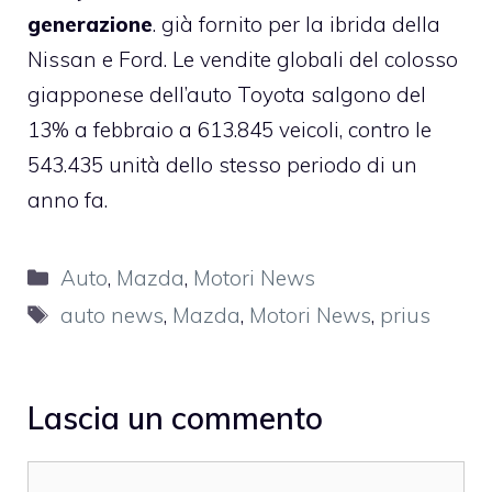
generazione
. già fornito per la ibrida della
Nissan e Ford. Le vendite globali del colosso
giapponese dell’auto Toyota salgono del
13% a febbraio a 613.845 veicoli, contro le
543.435 unità dello stesso periodo di un
anno fa.
Categorie
Auto
,
Mazda
,
Motori News
Tag
auto news
,
Mazda
,
Motori News
,
prius
Lascia un commento
Commento