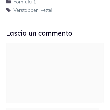
Categorie
Formula 1
Tag
Verstappen
,
vettel
Lascia un commento
Commento