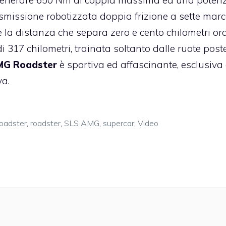
i generare 650 Nm di coppia massima ed una poten
asmissione robotizzata doppia frizione a sette marce
e la distanza che separa zero e cento chilometri ora
317 chilometri, trainata soltanto dalle ruote poster
MG Roadster
è sportiva ed affascinante, esclusiva
va.
oadster
,
roadster
,
SLS AMG
,
supercar
,
Video