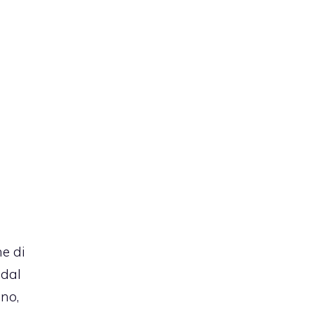
ne di
 dal
ano,