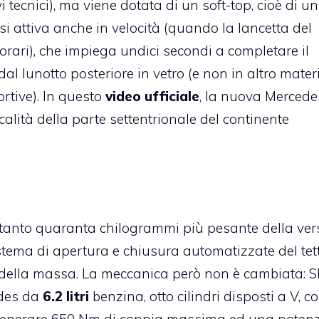
 tecnici), ma viene dotata di un soft-top, cioè di un
 si attiva anche in velocità (quando la lancetta del
rari), che impiega undici secondi a completare il
l lunotto posteriore in vetro (e non in altro mater
ortive). In questo
video ufficiale
, la nuova Mercede
lità della parte settentrionale del continente
tanto quaranta chilogrammi più pesante della ver
 sistema di apertura e chiusura automatizzate del tet
o della massa. La meccanica però non è cambiata: S
des da
6.2 litri
benzina, otto cilindri disposti a V, c