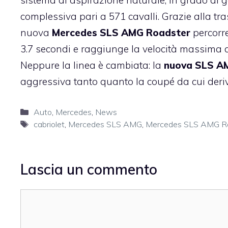
sistema di aspirazione naturale, in grado d
complessiva pari a 571 cavalli. Grazie alla tr
nuova
Mercedes SLS AMG Roadster
percorr
3.7 secondi e raggiunge la velocità massima di 
Neppure la linea è cambiata: la
nuova SLS A
aggressiva tanto quanto la coupé da cui deri
Categorie
Auto
,
Mercedes
,
News
Tag
cabriolet
,
Mercedes SLS AMG
,
Mercedes SLS AMG R
Lascia un commento
Commento