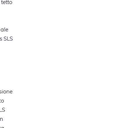
 tetto
iale
s SLS
sione
to
LS
on