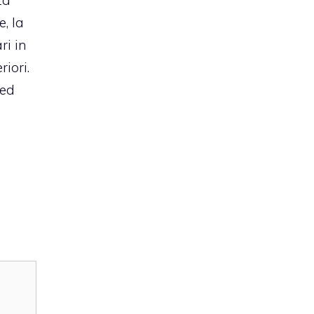
za
, la
ri in
iori.
 ed