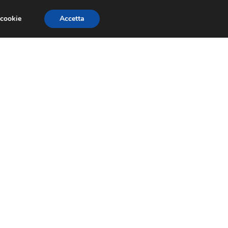
 cookie
Accetta
RMULA 1
EVENTI E FIERE
GINEVRA 2013