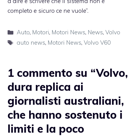
a dire e scrivere che il sistema non è
completo e sicuro ce ne vuole”.
Categorie
Auto
,
Motori
,
Motori News
,
News
,
Volvo
Tag
auto news
,
Motori News
,
Volvo V60
1 commento su “Volvo,
dura replica ai
giornalisti australiani,
che hanno sostenuto i
limiti e la poco