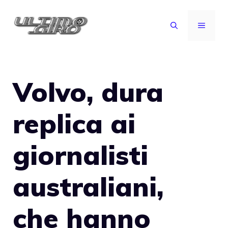
Vai
al
MENU
contenuto
Volvo, dura
replica ai
giornalisti
australiani,
che hanno