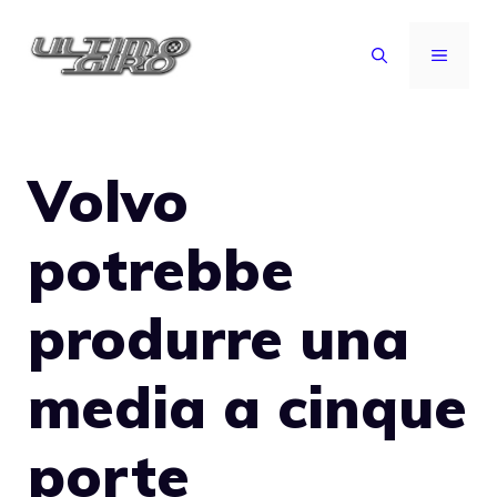
Vai
al
MENU
contenuto
Volvo
potrebbe
produrre una
media a cinque
porte