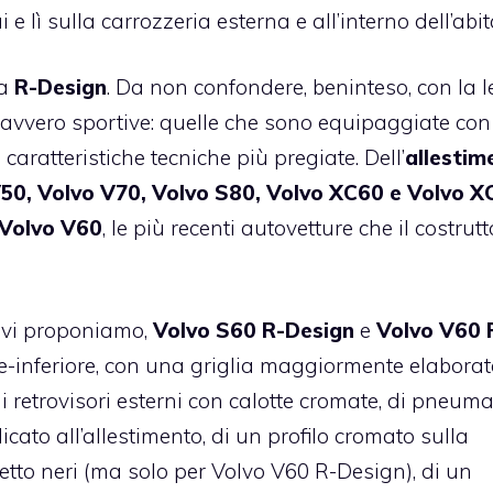
 lì sulla carrozzeria esterna e all’interno dell’abit
ma
R-Design
. Da non confondere, beninteso, con la l
ni davvero sportive: quelle che sono equipaggiate con
 caratteristiche tecniche più pregiate. Dell’
allestim
V50, Volvo V70, Volvo S80, Volvo XC60 e Volvo X
 Volvo V60
, le più recenti autovetture che il costrutt
e vi proponiamo,
Volvo S60 R-Design
e
Volvo V60 
-inferiore, con una griglia maggiormente elaborata
retrovisori esterni con calotte cromate, di pneumat
cato all’allestimento, di un profilo cromato sulla
 tetto neri (ma solo per Volvo V60 R-Design), di un