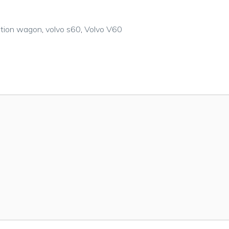
ation wagon
,
volvo s60
,
Volvo V60