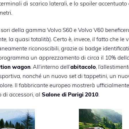
terminali di scarico laterali, e lo spoiler accentuato
metri.
lsori della gamma Volvo S60 e Volvo V60 benefice
la quasi totalità). Certo è, invece, il fatto che le v
amente riconoscibili, grazie ai badge identificati
programma un apprezzamento di circa il 10% dell
ation wagon
. All’interno dell’
abitacolo
, l’allestimen
sportiva, nonché un nuovo set di tappetini, un nuo
olore. Il fabbricante europeo mostrerà ufficialmente
 di accessori, al
Salone di Parigi 2010
.