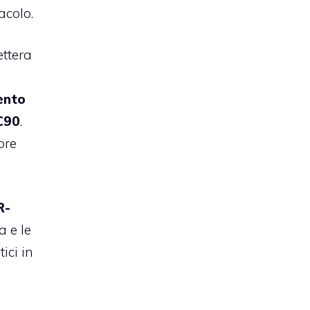
acolo.
ettera
ento
C90
.
ore
R-
 e le
ici in