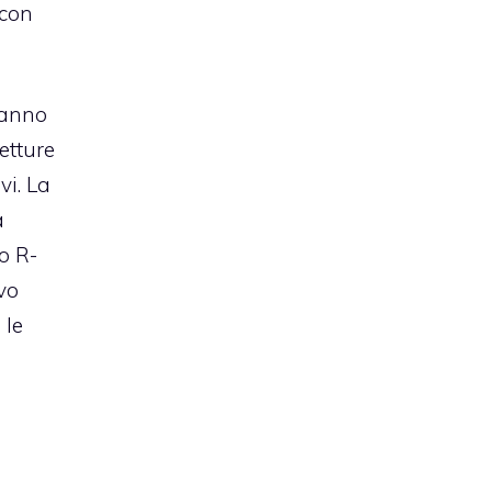
 con
ranno
etture
vi. La
a
to R-
vo
 le