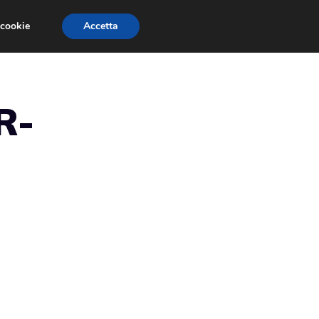
 cookie
Accetta
RMULA 1
EVENTI E FIERE
GINEVRA 2013
R-