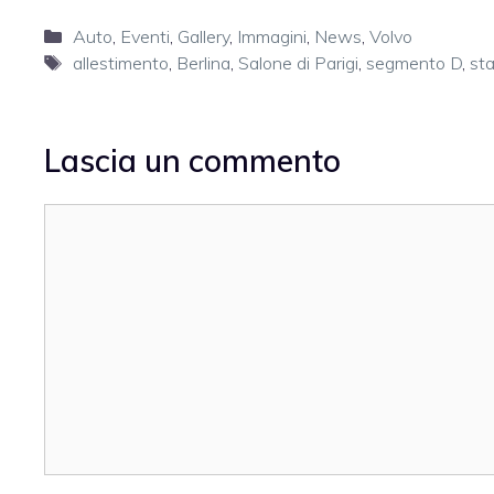
Categorie
Auto
,
Eventi
,
Gallery
,
Immagini
,
News
,
Volvo
Tag
allestimento
,
Berlina
,
Salone di Parigi
,
segmento D
,
st
Lascia un commento
Commento