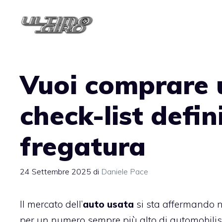
Vai
al
contenuto
Vuoi comprare 
check-list defin
fregatura
24 Settembre 2025
di
Daniele Pace
Il mercato dell’
auto usata
si sta affermando n
per un numero sempre più alto di automobilisti