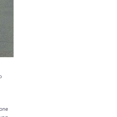
o
ione