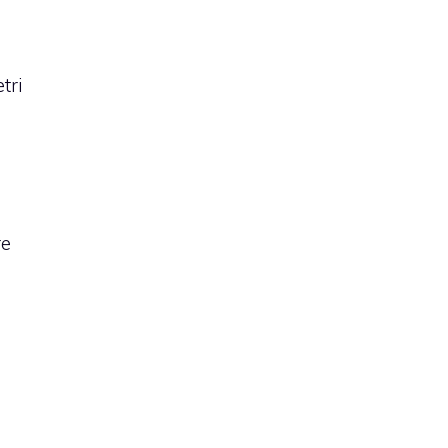
tri
re