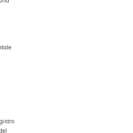
 una
tale
gistro
del