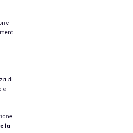
orre
inment
za di
o e
zione
e la