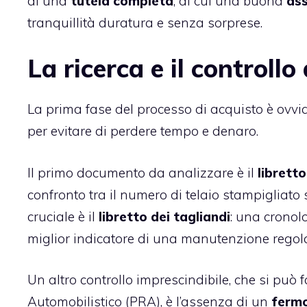
di una
tutela completa
, di cui una buona
ass
tranquillità duratura e senza sorprese.
La ricerca e il controll
La prima fase del processo di acquisto è ovv
per evitare di perdere tempo e denaro.
Il primo documento da analizzare è il
libretto
confronto tra il numero di telaio stampigliato 
cruciale è il
libretto dei tagliandi
: una cronolo
miglior indicatore di una manutenzione regol
Un altro controllo imprescindibile, che si può
Automobilistico (PRA), è l’assenza di un
fermo