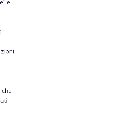
e”, e
o
zioni.
e che
ati