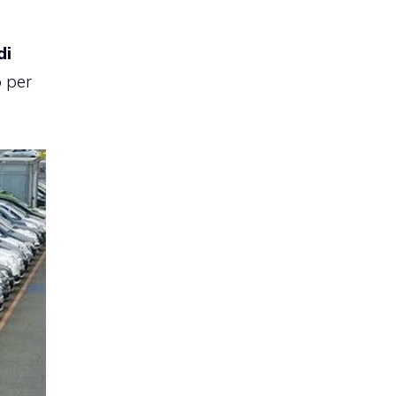
di
 per