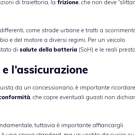
ioni di traiettoria, la
frizione
, che non deve “slittar
 differenti, come strade urbane e tratti a scorriment
io e del motore a diversi regimi. Per un veicolo
stato di
salute della batteria
(SoH) e le reali presta
 e l’assicurazione
cquista da un concessionario, è importante ricordar
 conformità
, che copre eventuali guasti non dichiar
ondamentale, tuttavia è importante affiancargli
è una spesa standard, ma un vestito da cucire su