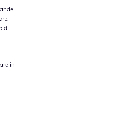
grande
ore,
o di
are in