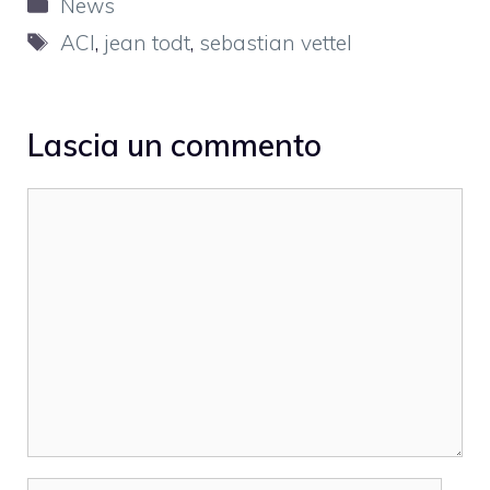
Categorie
News
Tag
ACI
,
jean todt
,
sebastian vettel
Lascia un commento
Commento