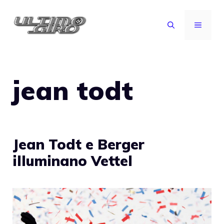
Vai
al
MENU
contenuto
jean todt
Jean Todt e Berger
illuminano Vettel