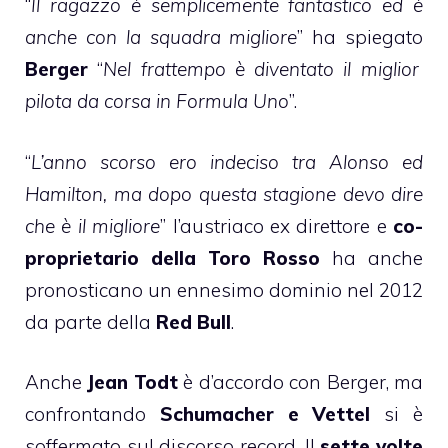
“
Il ragazzo è semplicemente fantastico ed è
anche con la squadra migliore
” ha spiegato
Berger
“
Nel frattempo è diventato il miglior
pilota da corsa in Formula Uno
”.
“
L’anno scorso ero indeciso tra Alonso ed
Hamilton, ma dopo questa stagione devo dire
che è il migliore
” l’austriaco ex direttore e
co-
proprietario della Toro Rosso
ha anche
pronosticano un ennesimo dominio nel 2012
da parte della
Red Bull
.
Anche
Jean Todt
è d’accordo con Berger, ma
confrontando
Schumacher e Vettel
si è
soffermato sul discorso record. Il
sette volte