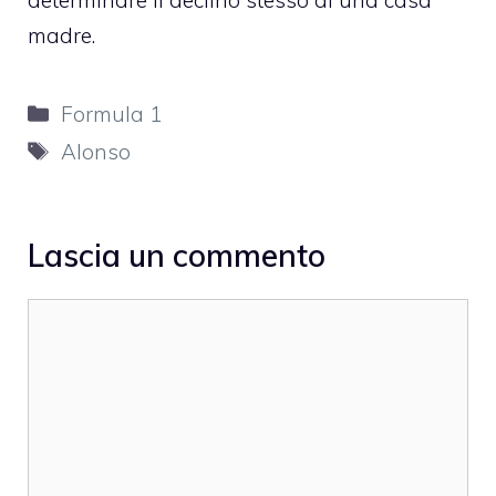
madre.
Categorie
Formula 1
Tag
Alonso
Lascia un commento
Commento