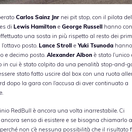
perato
Carlos Sainz Jnr
nei pit stop, con il pilota de
des di
Lewis Hamilton
e
George Russell
hanno con
fettuato una sosta in più rispetto al resto dei prim
 l’ottavo posto.
Lance Stroll
e
Yuki Tsunoda
hann
ono e decimo posto.
Alexander Albon
è stato l’unico
o in cui è stato colpito da una penalità stop-and-g
essere stato fatto uscire dal box con una ruota alle
rd dopo la gara con l’accusa di aver continuato a
e.
o RedBull è ancora una volta inarrestabile. Ci
ancora senso di esistere e se bisogna chiamarlo 
rché non c’è nessuna possibilità che il risultato f