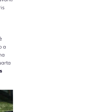
is
è
o a
una
uarta
s