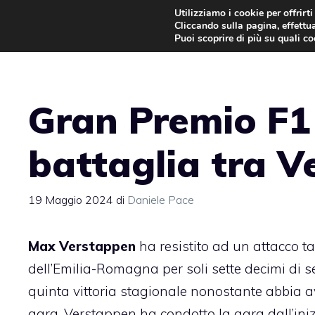
Vai
Utilizziamo i cookie per offrirt
Cliccando sulla pagina, effettua
al
Puoi scoprire di più su quali c
contenuto
Gran Premio F1 
battaglia tra V
19 Maggio 2024
di
Daniele Pace
Max Verstappen
ha resistito ad un attacco t
dell’Emilia-Romagna per soli sette decimi di s
quinta vittoria stagionale nonostante abbia a
gara. Verstappen ha condotto la gara dall’iniz