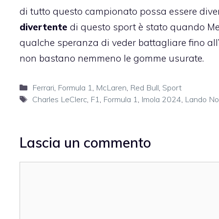
di tutto questo campionato possa essere dive
divertente
di questo sport è stato quando Me
qualche speranza di veder battagliare fino all’
non bastano nemmeno le gomme usurate.
Categorie
Ferrari
,
Formula 1
,
McLaren
,
Red Bull
,
Sport
Tag
Charles LeClerc
,
F1
,
Formula 1
,
Imola 2024
,
Lando Nor
Lascia un commento
Commento