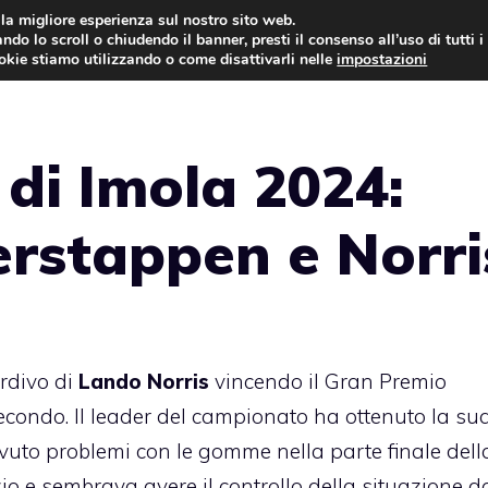
i la migliore esperienza sul nostro sito web.
ndo lo scroll o chiudendo il banner, presti il consenso all’uso di tutti i
AUTO NEWS
FO
ookie stiamo utilizzando o come disattivarli nelle
impostazioni
di Imola 2024:
erstappen e Norri
ardivo di
Lando Norris
vincendo il Gran Premio
econdo. Il leader del campionato ha ottenuto la su
vuto problemi con le gomme nella parte finale dell
io e sembrava avere il controllo della situazione d