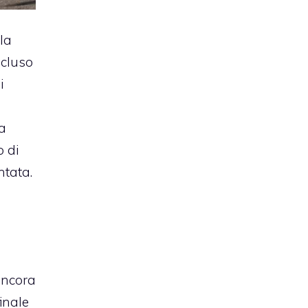
lla
cluso
i
o
 a
o di
ntata.
ancora
inale