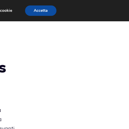
 cookie
Accetta
RMULA 1
EVENTI E FIERE
GINEVRA 2013
s
a
a
avanti