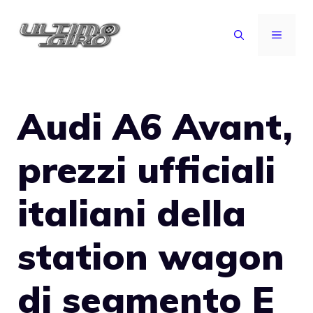
Vai
al
MENU
contenuto
Audi A6 Avant,
prezzi ufficiali
italiani della
station wagon
di segmento E