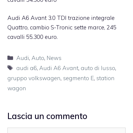
Audi A6 Avant 3.0 TDI trazione integrale
Quattro, cambio S-Tronic sette marce, 245
cavalli 55.300 euro.
Categorie
Audi
,
Auto
,
News
Tag
audi a6
,
Audi A6 Avant
,
auto di lusso
,
gruppo volkswagen
,
segmento E
,
station
wagon
Lascia un commento
Commento