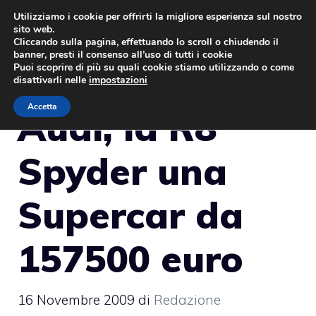
Vai
Utilizziamo i cookie per offrirti la migliore esperienza sul nostro
sito web.
al
MENU
Cliccando sulla pagina, effettuando lo scroll o chiudendo il
contenuto
banner, presti il consenso all’uso di tutti i cookie
Puoi scoprire di più su quali cookie stiamo utilizzando o come
disattivarli nelle
impostazioni
Accetta
Audi, la R8
Spyder una
Supercar da
157500 euro
16 Novembre 2009
di
Redazione