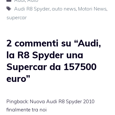
Tag
Audi R8 Spyder
,
auto news
,
Motori News
,
supercar
2 commenti su “Audi,
la R8 Spyder una
Supercar da 157500
euro”
Pingback: Nuova Audi R8 Spyder 2010
finalmente tra noi