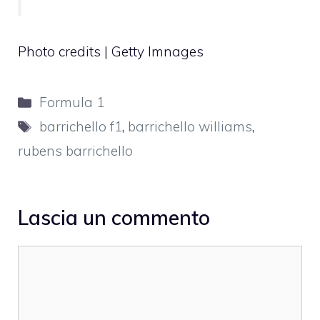
Photo credits | Getty Imnages
Categorie
Formula 1
Tag
barrichello f1
,
barrichello williams
,
rubens barrichello
Lascia un commento
Commento