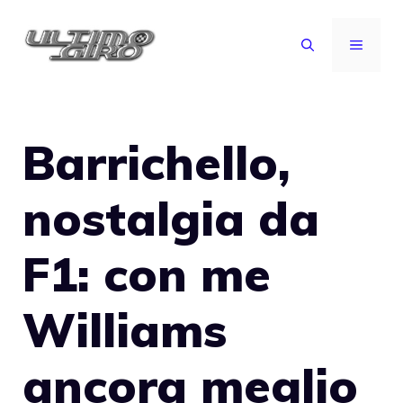
Vai
al
MENU
contenuto
Barrichello,
nostalgia da
F1: con me
Williams
ancora meglio