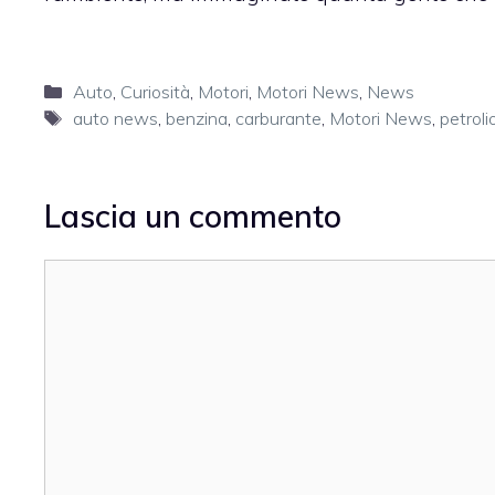
Categorie
Auto
,
Curiosità
,
Motori
,
Motori News
,
News
Tag
auto news
,
benzina
,
carburante
,
Motori News
,
petroli
Lascia un commento
Commento