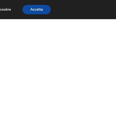
 cookie
Accetta
RMULA 1
EVENTI E FIERE
GINEVRA 2013