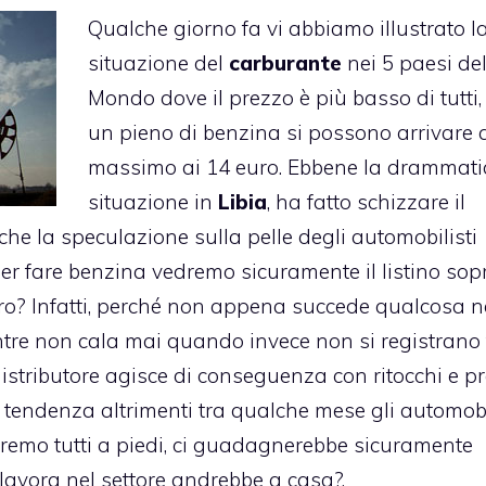
Qualche giorno fa vi abbiamo illustrato l
situazione del
carburante
nei 5 paesi de
Mondo dove il prezzo è più basso di tutti,
un pieno di benzina si possono arrivare 
massimo ai 14 euro. Ebbene la drammati
situazione in
Libia
, ha fatto schizzare il
a che la speculazione sulla pelle degli automobilisti
r fare benzina vedremo sicuramente il listino sop
iro? Infatti, perché non appena succede qualcosa n
re non cala mai quando invece non si registrano f
distributore agisce di conseguenza con ritocchi e pr
tendenza altrimenti tra qualche mese gli automobi
dremo tutti a piedi, ci guadagnerebbe sicuramente
avora nel settore andrebbe a casa?.