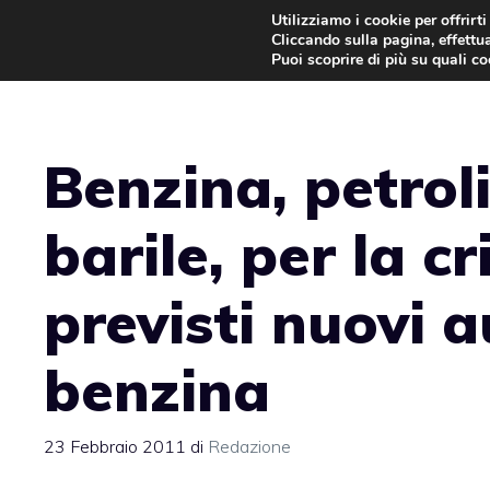
Vai
Utilizziamo i cookie per offrirt
Cliccando sulla pagina, effettua
al
Puoi scoprire di più su quali c
contenuto
Benzina, petroli
barile, per la cr
previsti nuovi 
benzina
23 Febbraio 2011
di
Redazione