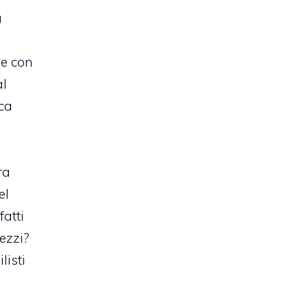
a
l
 e con
al
ca
ra
el
atti
ezzi?
listi