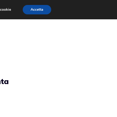
 cookie
Accetta
RMULA 1
EVENTI E FIERE
GINEVRA 2013
nta