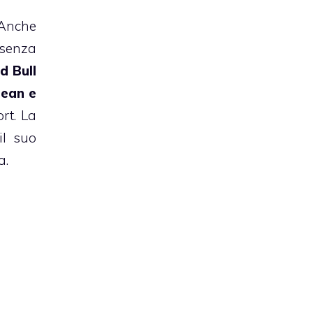
 Anche
esenza
d Bull
jean e
rt. La
il suo
a.