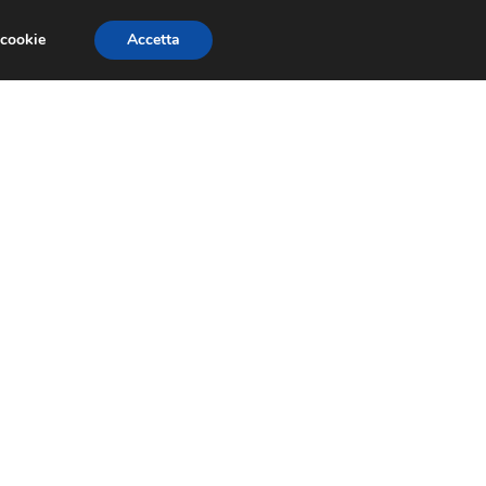
 cookie
Accetta
RMULA 1
EVENTI E FIERE
GINEVRA 2013