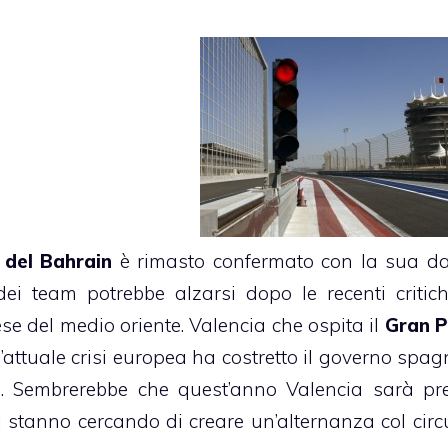
 del Bahrain
è rimasto confermato con la sua d
dei team potrebbe alzarsi dopo le recenti critic
se del medio oriente. Valencia che ospita il
Gran P
é l’attuale crisi europea ha costretto il governo spa
e
. Sembrerebbe che quest’anno Valencia sarà pr
 stanno cercando di creare un’alternanza col circu