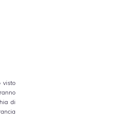
 visto
tranno
hia di
rancia