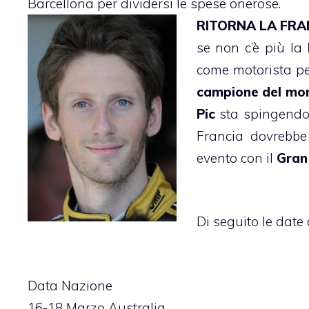
Barcellona per dividersi le spese onerose.
RITORNA LA FRA
se non c’è più la
come motorista pe
campione del mo
Pic
sta spingendo g
Francia dovrebbe 
evento con il
Gran
Di seguito le date
Data Nazione
16-18 Marzo Australia