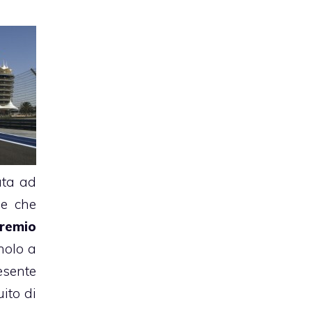
ata ad
he che
remio
gnolo a
esente
ito di