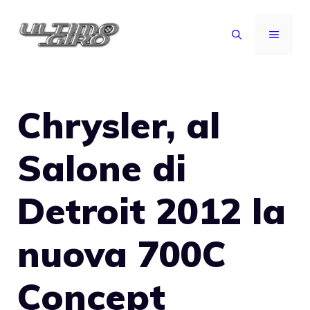
Vai
al
MENU
contenuto
Chrysler, al
Salone di
Detroit 2012 la
nuova 700C
Concept