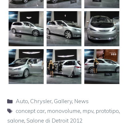
Categorie
Auto
,
Chrysler
,
Gallery
,
News
Tag
concept car
,
monovolume
,
mpv
,
prototipo
,
salone
,
Salone di Detroit 2012