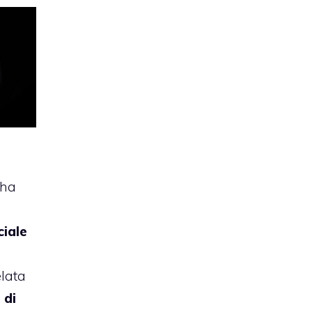
a
ha
ciale
elata
 di