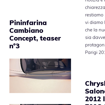
chiarezza
restiamo s
Pininfarina
vi diamo 
Cambiano
che la n
Concept, teaser
sia davve
n°3
protagoni
Parigi 20
Chrysl
Salon
2012 