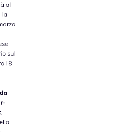
à al
2
la
 marzo
lese
io sul
a l’8
nda
r-
t
,
ella
r