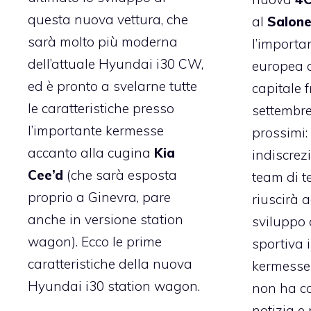
questa nuova vettura, che
al
Salone
sarà molto più moderna
l’importa
dell’attuale Hyundai i30 CW,
europea c
ed è pronto a svelarne tutte
capitale f
le caratteristiche presso
settembre
l’importante kermesse
prossimi:
accanto alla cugina
Kia
indiscrezi
Cee’d
(che sarà esposta
team di t
proprio a Ginevra, pare
riuscirà a
anche in versione station
sviluppo 
wagon). Ecco le prime
sportiva 
caratteristiche della nuova
kermesse 
Hyundai i30 station wagon.
non ha c
notizia e