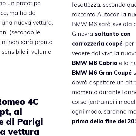
mo un prototipo
l’esattezza, secondo qu
ica, ma ha da
racconta Autocar, la n
e una nuova vettura,
BMW M6 sarà svelata 
nni (secondo le
Ginevra
soltanto con
ini non sarà pronto
carrozzeria coupé
: per
sensibile il volume
vedere dal vivo la nuov
BMW M6 Cabrio
e la n
BMW M6 Gran Coupé
s
dovrà aspettare un altr
momento durante l’ann
Romeo 4C
corso (entrambi i modell
pt, al
ogni modo, saranno mo
 di Parigi
prima della fine del 2
la vettura