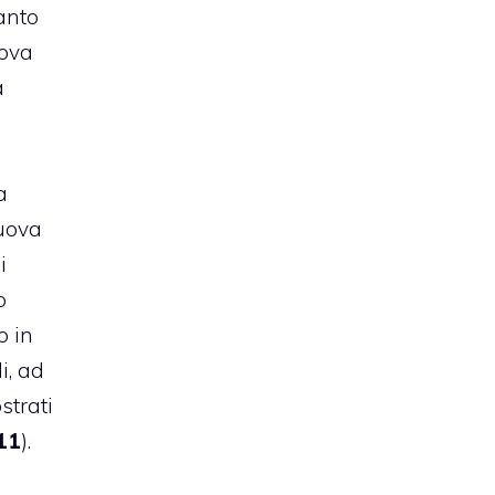
anto
uova
a
a
uova
i
o
o in
i, ad
strati
011
).