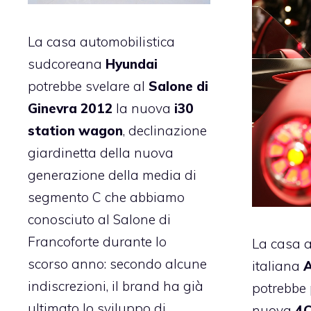
La casa automobilistica
sudcoreana
Hyundai
potrebbe svelare al
Salone di
Ginevra 2012
la nuova
i30
station wagon
, declinazione
giardinetta della nuova
generazione della media di
segmento C che abbiamo
conosciuto al Salone di
Francoforte durante lo
La casa a
scorso anno: secondo alcune
italiana
A
indiscrezioni, il brand ha già
potrebbe 
ultimato lo sviluppo di
nuova
4