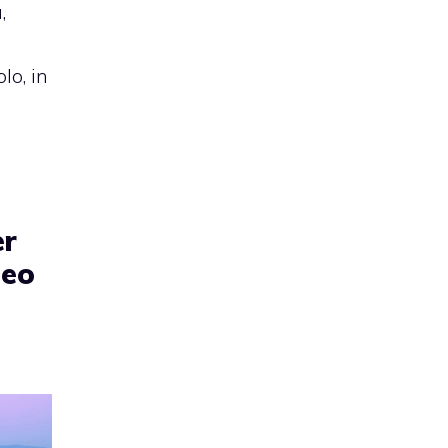
,
olo, in
er
deo