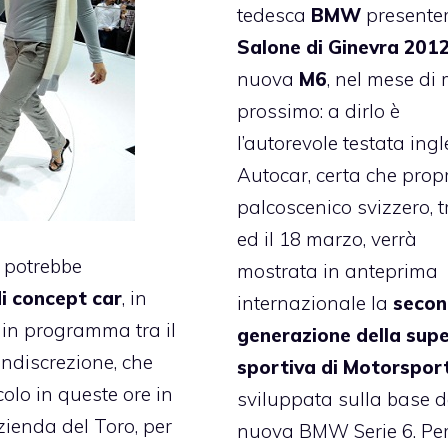
tedesca
BMW
presenter
Salone di Ginevra 201
nuova
M6
, nel mese di
prossimo: a dirlo è
l’autorevole testata ing
Autocar, certa che propr
palcoscenico svizzero, tr
ed il 18 marzo, verrà
i
potrebbe
mostrata in anteprima
i concept car
, in
internazionale la
seco
, in programma tra il
generazione della supe
indiscrezione, che
sportiva di Motorspor
olo in queste ore in
sviluppata sulla base d
azienda del Toro, per
nuova BMW Serie 6. Pe