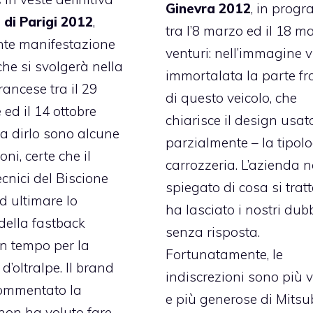
Ginevra 2012
, in prog
 di Parigi 2012
,
tra l’8 marzo ed il 18 m
nte manifestazione
venturi: nell’immagine 
he si svolgerà nella
immortalata la parte fr
rancese tra il 29
di questo veicolo, che
 ed il 14 ottobre
chiarisce il design usat
 a dirlo sono alcune
parzialmente – la tipolo
oni, certe che il
carrozzeria. L’azienda 
ecnici del Biscione
spiegato di cosa si trat
d ultimare lo
ha lasciato i nostri dub
della fastback
senza risposta.
in tempo per la
Fortunatamente, le
d’oltralpe. Il brand
indiscrezioni sono più v
ommentato la
e più generose di Mitsu
 non ha voluto fare