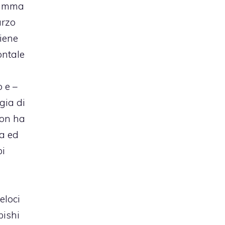
ramma
arzo
viene
ontale
o e –
gia di
non ha
ta ed
bi
eloci
bishi