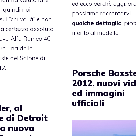
ed ecco perchè oggi, ora
, quindi noi
possiamo raccontarvi
ul “chi va là” e non
qualche dettaglio
, picc
la certezza assoluta
merito al modello.
uova Alfa Romeo 4C
ro una delle
ste del Salone di
12.
Porsche Boxst
2012, nuovi vi
ed immagini
ufficiali
er, al
e di Detroit
la nuova