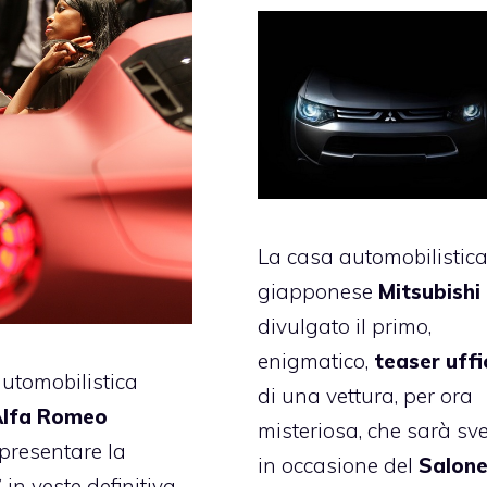
La casa automobilistic
giapponese
Mitsubishi
divulgato il primo,
enigmatico,
teaser uffi
utomobilistica
di una vettura, per ora
lfa Romeo
misteriosa, che sarà sv
presentare la
in occasione del
Salone
C
in veste definitiva