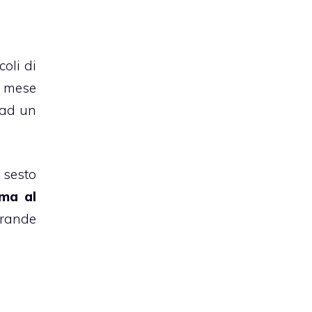
oli di
l mese
 ad un
 sesto
ma al
Grande