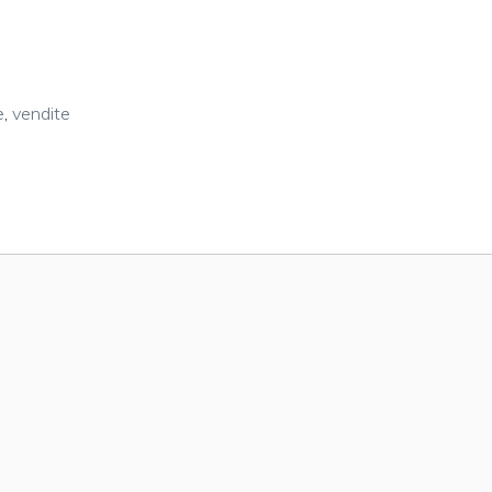
e
,
vendite