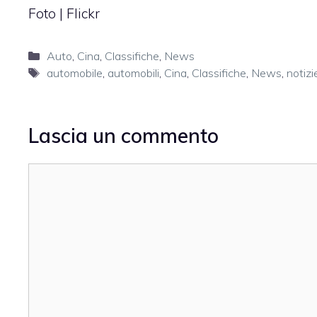
Foto |
Flickr
Categorie
Auto
,
Cina
,
Classifiche
,
News
Tag
automobile
,
automobili
,
Cina
,
Classifiche
,
News
,
notizi
Lascia un commento
Commento