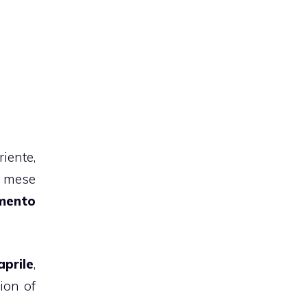
iente,
o mese
amento
aprile
,
ion of