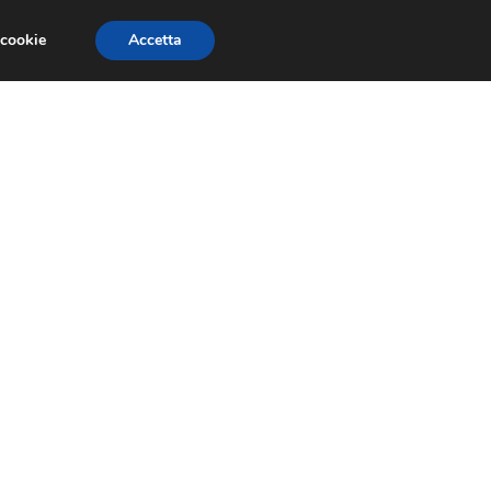
 cookie
Accetta
RMULA 1
EVENTI E FIERE
GINEVRA 2013