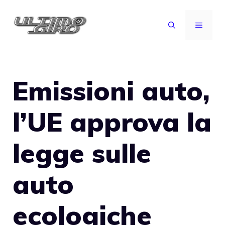
Vai
al
MENU
contenuto
Emissioni auto,
l’UE approva la
legge sulle
auto
ecologiche