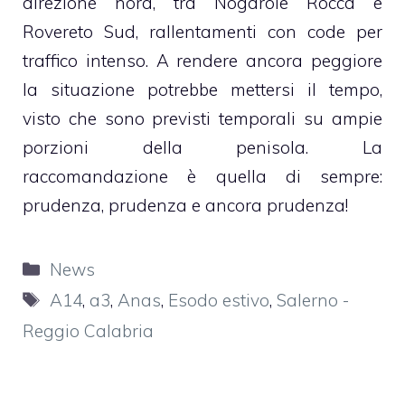
direzione nord, tra Nogarole Rocca e
Rovereto Sud, rallentamenti con code per
traffico intenso. A rendere ancora peggiore
la situazione potrebbe mettersi il tempo,
visto che sono previsti temporali su ampie
porzioni della penisola. La
raccomandazione è quella di sempre:
prudenza, prudenza e ancora prudenza!
Categorie
News
Tag
A14
,
a3
,
Anas
,
Esodo estivo
,
Salerno -
Reggio Calabria