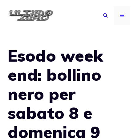
Vai
al
MENU
contenuto
Esodo week
end: bollino
nero per
sabato 8 e
domenica 9