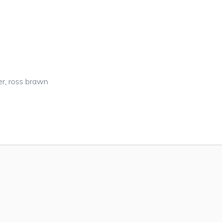
er
,
ross brawn