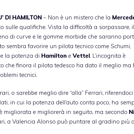
U’ DI HAMILTON
– Non è un mistero che la
Merced
o sulle qualifiche. Vista la difficoltà a sorpassare, i
ieno di curve e le gomme morbide che saranno port
to sembra favorire un pilota tecnico come
Schumi
,
he la potenza di
Hamilton
e
Vettel
. L’incognita è
 che finora il pilota tedesco ha dato il meglio ma
oblemi tecnici.
ari, o sarebbe meglio dire “alla” Ferrari, riferendoci
idati, in cui la potenza dell’auto conta poco, ha sem
a è migliorata e migliorerà in seguito, ma secondo
N
ari, a Valencia Alonso può puntare al gradino più a