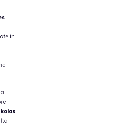
es
l
ate in
 ha
 a
pre
ikolas
lto