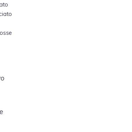
cato
ciato
fosse
vo
 e