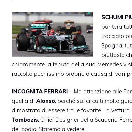
SCHUMI PI
punterà tutt
tracciato p
Spagna, tut
piuttosto c
chiaramente la tenuta della sua Mercedes visto
raccolto pochissimo proprio a causa di vari pr
INCOGNITA FERRARI
– Ma attenzione alle Ferr
quella di
Alonso
, perché sui circuiti molto gu
dimostrato di essere tra le favorite. La vettur
Tombazis
, Chief Designer della Scuderia Ferr
del podio. Staremo a vedere.