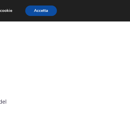
 cookie
Accetta
RMULA 1
EVENTI E FIERE
GINEVRA 2013
del