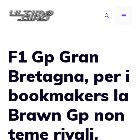
Vai
al
MENU
contenuto
F1 Gp Gran
Bretagna, per i
bookmakers la
Brawn Gp non
teme rivali.