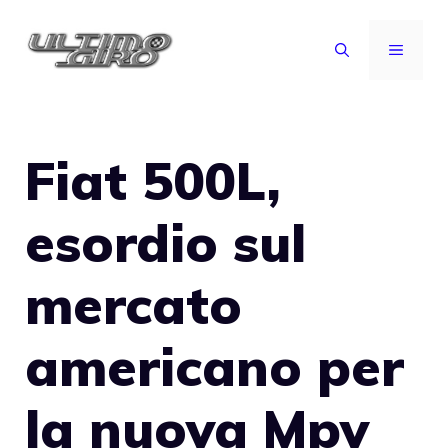
Vai
al
MENU
contenuto
Fiat 500L,
esordio sul
mercato
americano per
la nuova Mpv