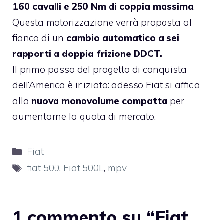
160 cavalli e 250 Nm di coppia massima
.
Questa motorizzazione verrà proposta al
fianco di un
cambio automatico a sei
rapporti a doppia frizione DDCT.
Il primo passo del progetto di conquista
dell’America è iniziato: adesso Fiat si affida
alla
nuova monovolume compatta
per
aumentarne la quota di mercato.
Categorie
Fiat
Tag
fiat 500
,
Fiat 500L
,
mpv
1 commento su “Fiat