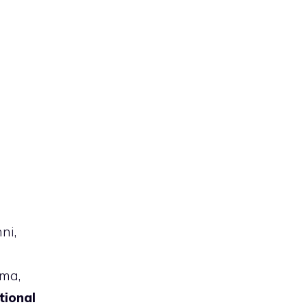
ni,
e
ima,
tional