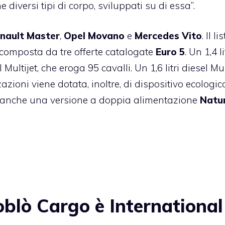
iversi tipi di corpo, sviluppati su di essa”.
nault Master
,
Opel Movano
e
Mercedes Vito
. Il li
composta da tre offerte catalogate
Euro 5
. Un 1,4 li
Multijet, che eroga 95 cavalli. Un 1,6 litri diesel Mult
zioni viene dotata, inoltre, di dispositivo ecologic
ò, anche una versione a doppia alimentazione
Natu
blò Cargo è International