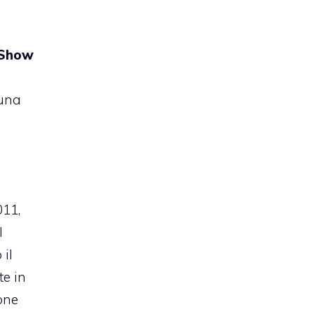
 Show
 una
011,
l
 il
te in
one