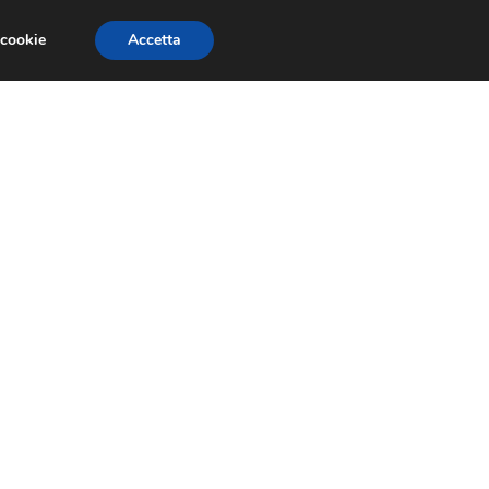
 cookie
Accetta
RMULA 1
EVENTI E FIERE
GINEVRA 2013