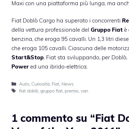
Maxi con una piattaforma più lunga, ma anche d
Fiat Doblò Cargo ha superato i concorrenti
Re
della vettura professionale del
Gruppo Fiat
è 
benzina, che eroga 95 cavalli. Un 1,3 litri diesel 
che eroga 105 cavalli. Ciascuna delle motorizza
Start&Stop
. Fiat sta sviluppando, per Dobl
Power
ed una ibrido-elettrica.
Categorie
Auto
,
Curiosità
,
Fiat
,
News
Tag
fiat doblò
,
gruppo fiat
,
premio
,
van
1 commento su “Fiat Do