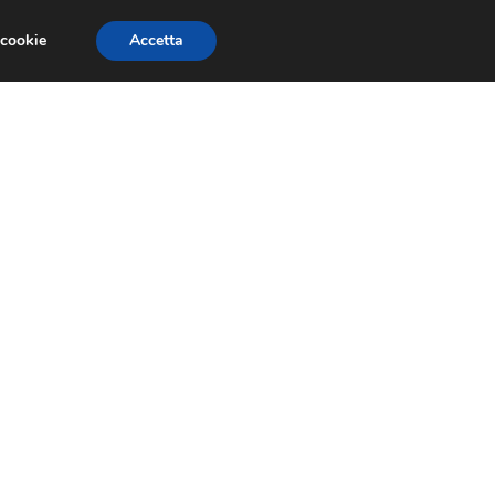
 cookie
Accetta
RMULA 1
EVENTI E FIERE
GINEVRA 2013