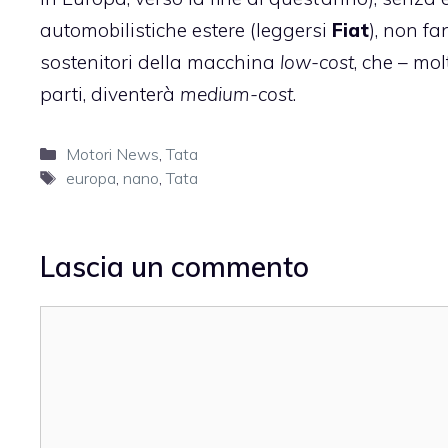
automobilistiche estere (leggersi
Fiat
), non f
sostenitori della macchina
low-cost
, che – mo
parti, diventerà
medium-cost
.
Categorie
Motori News
,
Tata
Tag
europa
,
nano
,
Tata
Lascia un commento
Commento