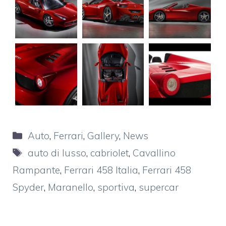
Categorie
Auto
,
Ferrari
,
Gallery
,
News
Tag
auto di lusso
,
cabriolet
,
Cavallino
Rampante
,
Ferrari 458 Italia
,
Ferrari 458
Spyder
,
Maranello
,
sportiva
,
supercar