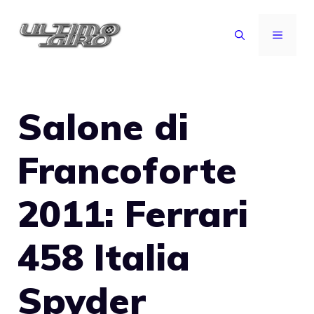
Vai
al
MENU
contenuto
Salone di
Francoforte
2011: Ferrari
458 Italia
Spyder