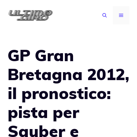
Vai
al
MENU
contenuto
GP Gran
Bretagna 2012,
il pronostico:
pista per
Sauber e