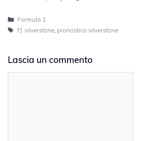
Categorie
Formula 1
Tag
f1 silverstone
,
pronostico silverstone
Lascia un commento
Commento