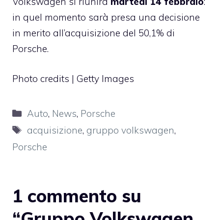
Volkswagen si riunirà
martedì 14 febbraio
:
in quel momento sarà presa una decisione
in merito all’acquisizione del 50,1% di
Porsche.
Photo credits | Getty Images
Categorie
Auto
,
News
,
Porsche
Tag
acquisizione
,
gruppo volkswagen
,
Porsche
1 commento su
“Gruppo Volkswagen,