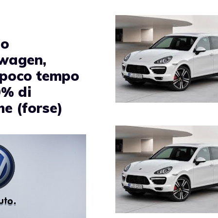
po
wagen,
 poco tempo
0% di
he (forse)