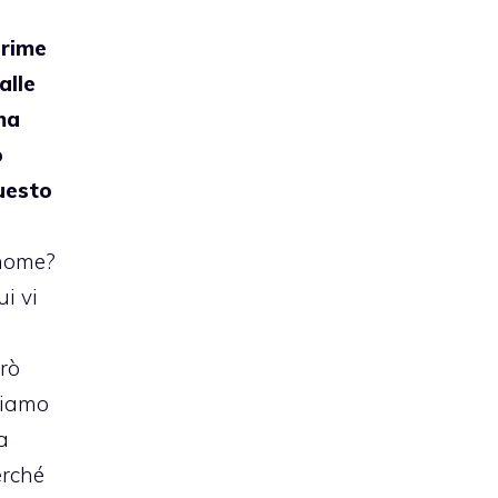
rime
alle
ma
o
uesto
 nome?
ui vi
rò
siamo
a
erché