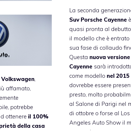
La seconda generazion
Suv Porsche Cayenne
quasi pronta al debutto
il modello che è entrato
sua fase di collaudo fin
Questa
nuova versione
Cayenne
sarà introdott
come modello
nel 2015
 Volkswagen
,
dovrebbe essere presen
iù affamato,
presto, molto probabil
emente
al Salone di Parigi nel
bile, potrebbe
di ottobre o forse al Los
ad ottenere
il 100%
Angeles Auto Show il 
prietà della casa