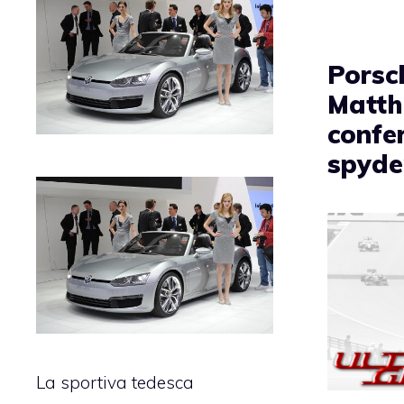
Porsc
Matth
confe
spyde
La sportiva tedesca