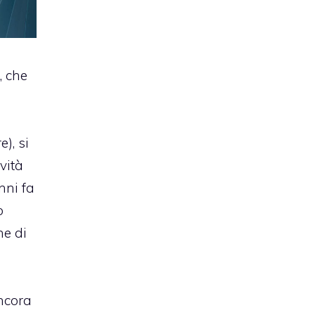
2
, che
e), si
vità
nni fa
o
ne di
ncora