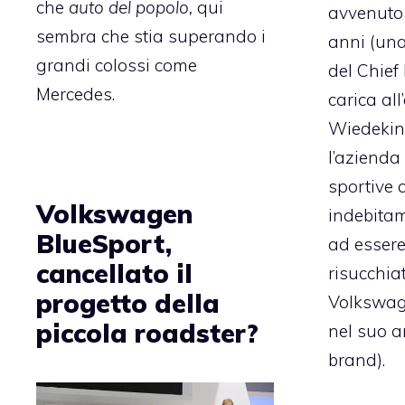
che
auto del popolo,
qui
avvenuto 
sembra che stia superando i
anni (una
grandi colossi come
del Chief 
Mercedes.
carica al
Wiedeking
l’azienda
sportive 
Volkswagen
indebitam
BlueSport,
ad essere
cancellato il
risucchi
progetto della
Volkswage
piccola roadster?
nel suo a
brand).