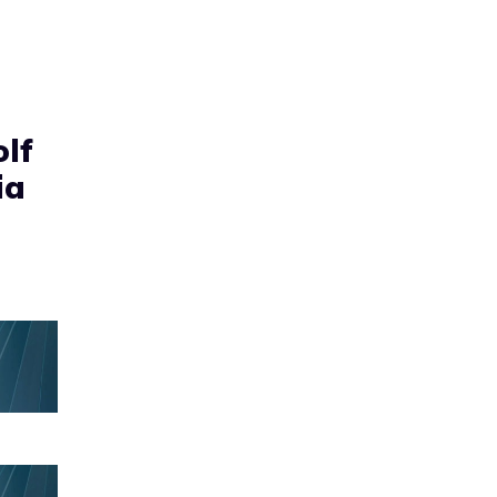
lf
ia