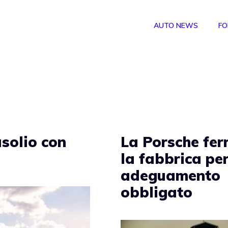
AUTO NEWS
FO
asolio con
La Porsche fe
la fabbrica pe
adeguamento
obbligato