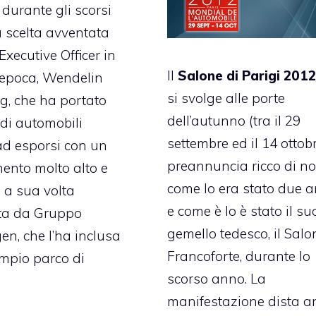
durante gli scorsi
 scelta avventata
Executive Officer in
Il
Salone di Parigi 201
l’epoca, Wendelin
si svolge alle porte
, che ha portato
dell’autunno (tra il 29
 di automobili
settembre ed il 14 ottobr
ad esporsi con un
preannuncia ricco di no
ento molto alto e
come lo era stato due a
 a sua volta
e come è lo è stato il su
ata da Gruppo
gemello tedesco, il Salo
n, che l’ha inclusa
Francoforte, durante lo
mpio parco di
scorso anno. La
manifestazione dista a