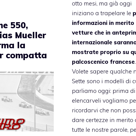
otto mesi, ma già oggi
iniziano a trapelare le
p
informazioni in merito 
he 550,
vetture che in antepri
ias Mueller
internazionale sarann
rma la
mostrate proprio su q
r compatta
palcoscenico francese
.
Volete sapere qualche
Sette sono i modelli di c
parliamo oggi: prima di
elencarveli vogliamo pe
ricordarvi che non pos
dare certezze in merito 
tutte le nostre parole, p