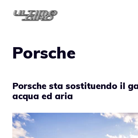
Vai
al
contenuto
Porsche
Porsche sta sostituendo il g
acqua ed aria