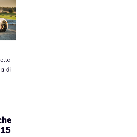
retta
ca di
che
015