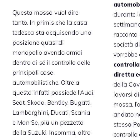
automobi
Questa mossa vuol dire
durante l
tanto. In primis che la casa
settiman
tedesca sta acquisendo una
racconta 
posizione quasi di
società d
monopolio avendo ormai
vorrebbe 
dentro di sé il controllo delle
controlla
principali case
diretta e
automobilistiche. Oltre a
della Cava
questa infatti possiede l’Audi,
lavarsi d
Seat, Skoda, Bentley, Bugatti,
mossa, l’a
Lamborghini, Ducati, Scania
andato no
e Man Se, più un pezzetto
stessa Po
della Suzuki. Insomma, altro
controllo