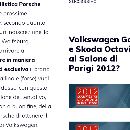
successivo.
listica Porsche
e prossime
e, secondo quanto
un’indiscrezione: la
Volkswagen Go
i Wolfsburg
e Skoda Octav
arrivare a
al Salone di
re in maniera
Parigi 2012?
d esclusiva
il brand
llina e (forse) vuol
i dosso, con questa
lone del tentativo,
n a buon fine, della
rsche di ottenere il
 di Volkswagen,