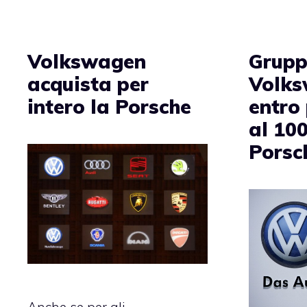
Volkswagen
Grup
acquista per
Volks
intero la Porsche
entro
al 10
Porsc
Anche se per gli