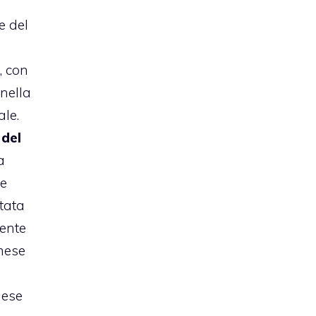
e del
è
, con
 nella
ale.
 del
a
e
tata
mente
 mese
mese