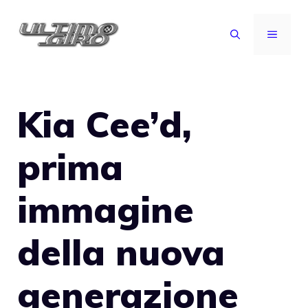
Vai
al
MENU
contenuto
Kia Cee’d,
prima
immagine
della nuova
generazione