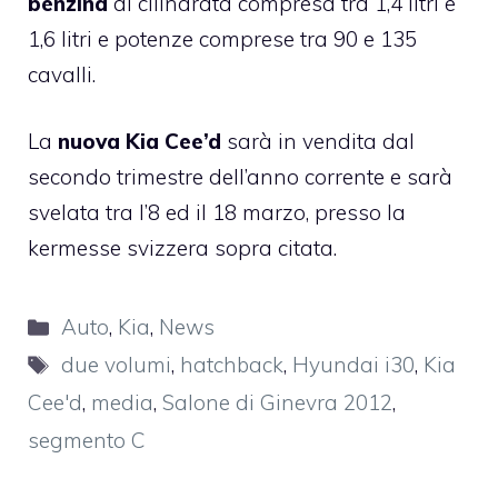
benzina
di cilindrata compresa tra 1,4 litri e
1,6 litri e potenze comprese tra 90 e 135
cavalli.
La
nuova Kia Cee’d
sarà in vendita dal
secondo trimestre dell’anno corrente e sarà
svelata tra l’8 ed il 18 marzo, presso la
kermesse svizzera sopra citata.
Categorie
Auto
,
Kia
,
News
Tag
due volumi
,
hatchback
,
Hyundai i30
,
Kia
Cee'd
,
media
,
Salone di Ginevra 2012
,
segmento C