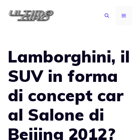
Vai
al
MENU
contenuto
Lamborghini, il
SUV in forma
di concept car
al Salone di
Beijing 2012?