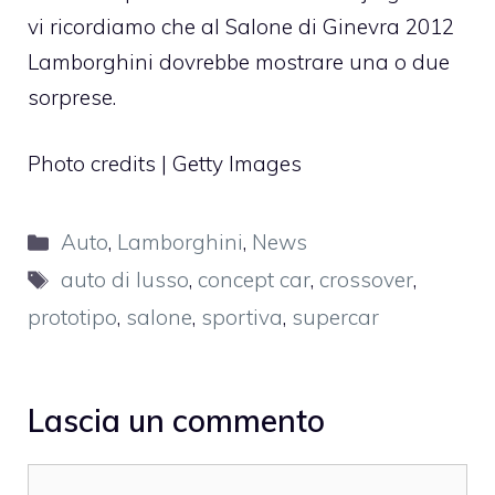
vi ricordiamo che al Salone di Ginevra 2012
Lamborghini dovrebbe mostrare una o due
sorprese.
Photo credits | Getty Images
Categorie
Auto
,
Lamborghini
,
News
Tag
auto di lusso
,
concept car
,
crossover
,
prototipo
,
salone
,
sportiva
,
supercar
Lascia un commento
Commento