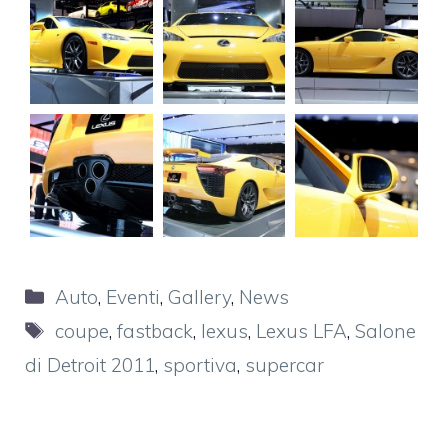
Categorie
Auto
,
Eventi
,
Gallery
,
News
Tag
coupe
,
fastback
,
lexus
,
Lexus LFA
,
Salone
di Detroit 2011
,
sportiva
,
supercar