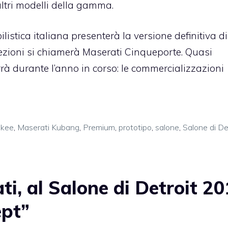
altri modelli della gamma.
stica italiana presenterà la versione definitiva di
zioni si chiamerà Maserati Cinqueporte. Quasi
rà durante l’anno in corso: le commercializzazioni
okee
,
Maserati Kubang
,
Premium
,
prototipo
,
salone
,
Salone di De
i, al Salone di Detroit 2
pt”