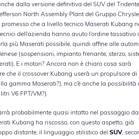
nche dalla versione definitiva del SUV del Trident
el Jefferson North Assembly Plant del Gruppo Chrysle
 promesso che a livello tecnico Maserati Kubang 
i tecnici dell’azienda hanno avuto l’ordine tassativo 
rla più Maserati possibile, quindi affine alle autom
enese (sospensioni, impianto frenante, sterzo, sis
erati). E i motori? Ancora non è chiaro cosa sarà
re che il crossover Kubang userà un propulsore di
e alla gamma Maserati?), ma c’è anche la possibilità
litri V6 FPT/VM?).
marrà probabilmente quasi intatto nel passaggio da
erati Kubang ha riscosso, con questo aspetto, già
po distante, il linguaggio stilistico del
SUV
, sec