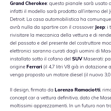
Grand Cherokee
: questo pianale sarà usato a
infatti il modello sarà prodotto all’interno d
Detroit. La casa automobilistica ha comunque
avrà nulla da spartire con il crossover
Jeep
: 
rivisitare la meccanica della vettura e di rende
del passato e del presente del costruttore mod
elettronici saranno curati dagli uomini di Mas
installato sotto il cofano del
SUV
Maserati: pa
origine
Ferrari
(il 4,7 litri V8 già in dotazion
venga proposto un motore diesel (il nuovo 3,0 
Il design, firmato da
Lorenzo Ramaciotti
, ri
concept car a vettura definitiva, dato che Mas
moltissimi apprezzamenti. In un futuro non trop