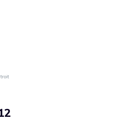
troit
012