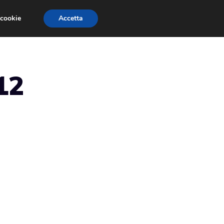
 cookie
Accetta
RMULA 1
EVENTI E FIERE
GINEVRA 2013
12