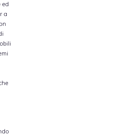
e ed
r a
non
di
obili
temi
 che
ondo