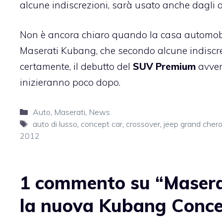
alcune indiscrezioni, sarà usato anche dagli 
Non è ancora chiaro quando la casa automobili
Maserati Kubang, che secondo alcune indiscre
certamente, il debutto del
SUV Premium
avver
inizieranno poco dopo.
Categorie
Auto
,
Maserati
,
News
Tag
auto di lusso
,
concept car
,
crossover
,
jeep grand cher
2012
1 commento su “Maserat
la nuova Kubang Conce