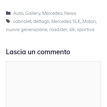
Categorie
Auto
,
Gallery
,
Mercedes
,
News
Tag
cabriolet
,
dettagli
,
Mercedes SLK
,
Motori
,
nuova generazione
,
roadster
,
slk
,
sportiva
Lascia un commento
Commento