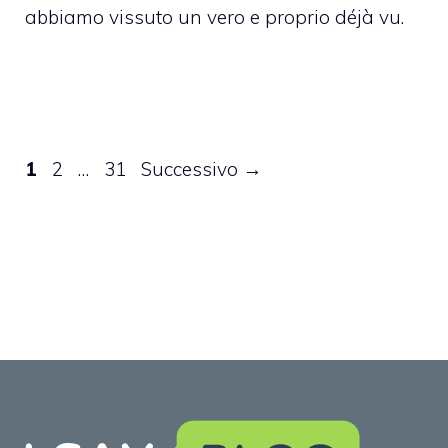
abbiamo vissuto un vero e proprio déjà vu.
Pagina
Pagina
Pagina
1
2
…
31
Successivo
→