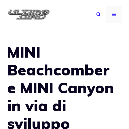
Vai
al
MENU
contenuto
MINI
Beachcomber
e MINI Canyon
in via di
sviluppo