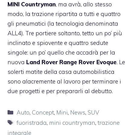
MINI Countryman
, ma avrà, allo stesso
modo, la trazione ripartita a tutti e quattro
gli pneumatici (la tecnologia denominata
ALL4). Tre portiere soltanto, tetto un po’ più
inclinato e spiovente e quattro sedute
singole: un po’ quello che accadrà per la
nuova
Land Rover Range Rover Evoque
. Le
solerti matite della casa automobilistica
sono alacremente al lavoro per terminare i
due progetti e per prepararli al debutto.
Categorie
Auto
,
Concept
,
Mini
,
News
,
SUV
Tag
fuoristrada
,
mini countryman
,
trazione
integrale