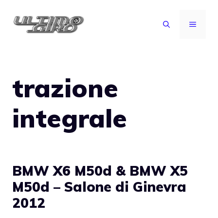
Vai
al
MENU
contenuto
trazione
integrale
BMW X6 M50d & BMW X5
M50d – Salone di Ginevra
2012