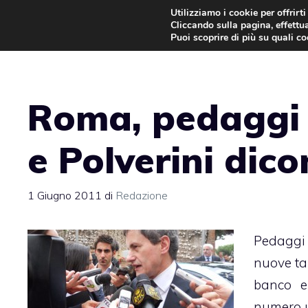
Vai
Utilizziamo i cookie per offrirt
Cliccando sulla pagina, effettua
al
Puoi scoprire di più su quali c
contenuto
Roma, pedaggi 
e Polverini dic
1 Giugno 2011
di
Redazione
Pedagg
nuove tas
banco e
numero 