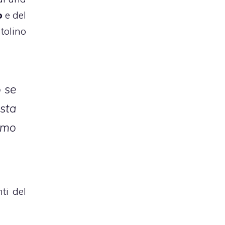
o
e del
tolino
o se
esta
emo
ti del