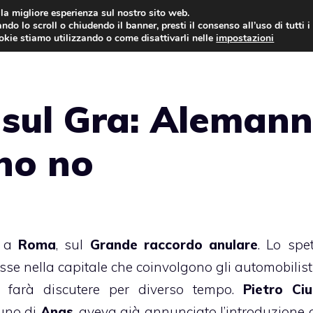
i la migliore esperienza sul nostro sito web.
ndo lo scroll o chiudendo il banner, presti il consenso all’uso di tutti i
AUTO NEWS
FO
ookie stiamo utilizzando o come disattivarli nelle
impostazioni
sul Gra: Aleman
ono no
i a
Roma
, sul
Grande raccordo anulare
. Lo spet
se nella capitale che coinvolgono gli automobilisti
 farà discutere per diverso tempo.
Pietro Ci
uno di
Anas
, aveva già annunciato l’introduzione 