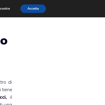
 cookie
Accetta
RMULA 1
EVENTI E FIERE
GINEVRA 2013
no
tro di
 tiene
ucci,
il
di una