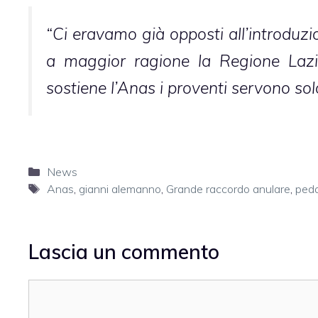
“Ci eravamo già opposti all’introduz
a maggior ragione la Regione Lazi
sostiene l’Anas i proventi servono solo 
Categorie
News
Tag
Anas
,
gianni alemanno
,
Grande raccordo anulare
,
ped
Lascia un commento
Commento