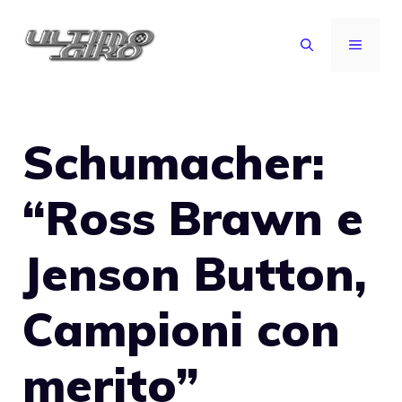
Vai
al
MENU
contenuto
Schumacher:
“Ross Brawn e
Jenson Button,
Campioni con
merito”