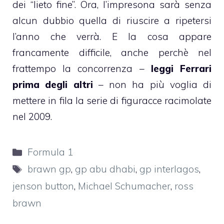
dei “lieto fine”. Ora, l’impresona sarà senza
alcun dubbio quella di riuscire a ripetersi
l’anno che verrà. E la cosa appare
francamente difficile, anche perchè nel
frattempo la concorrenza –
leggi Ferrari
prima degli altri
– non ha più voglia di
mettere in fila la serie di figuracce racimolate
nel 2009.
Categorie
Formula 1
Tag
brawn gp
,
gp abu dhabi
,
gp interlagos
,
jenson button
,
Michael Schumacher
,
ross
brawn