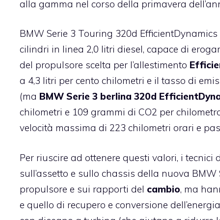
alla gamma nel corso della primavera dell’an
BMW Serie 3 Touring 320d EfficientDynamics E
cilindri in linea 2,0 litri diesel, capace di e
del propulsore scelta per l’allestimento
Effici
a 4,3 litri per cento chilometri e il tasso di 
(ma
BMW Serie 3 berlina 320d EfficientDyna
chilometri e 109 grammi di CO2 per chilometro
velocità massima di 223 chilometri orari e pass
Per riuscire ad ottenere questi valori, i tecni
sull’assetto e sullo chassis della nuova BMW 
propulsore e sui rapporti del
cambio
, ma hann
e quello di recupero e conversione dell’energia 