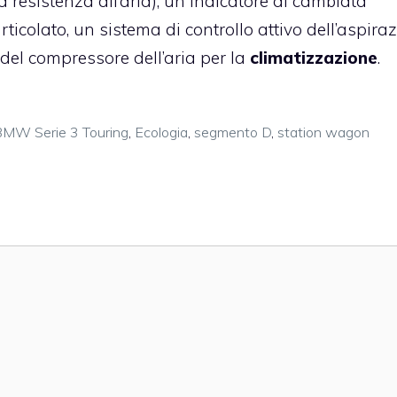
 resistenza all’aria), un indicatore di cambiata
particolato, un sistema di controllo attivo dell’aspira
del compressore dell’aria per la
climatizzazione
.
MW Serie 3 Touring
,
Ecologia
,
segmento D
,
station wagon