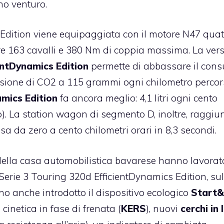
no venturo.
dition viene equipaggiata con il motore N47 quat
rogare 163 cavalli e 380 Nm di coppia massima. La ver
entDynamics Edition
permette di abbassare il con
emissione di CO2 a 115 grammi ogni chilometro perco
mics Edition
fa ancora meglio: 4,1 litri ogni cento
). La station wagon di segmento D, inoltre, raggiu
a da zero a cento chilometri orari in 8,3 secondi.
ci della casa automobilistica bavarese hanno lavorat
Serie 3 Touring 320d EfficientDynamics Edition, sul
o anche introdotto il dispositivo ecologico
Start
cinetica in fase di frenata (
KERS
), nuovi
cerchi in 