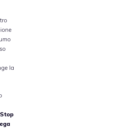
tro
sione
sumo
rso
nge la
o
&Stop
lega