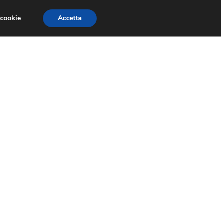
 cookie
Accetta
RMULA 1
EVENTI E FIERE
GINEVRA 2013