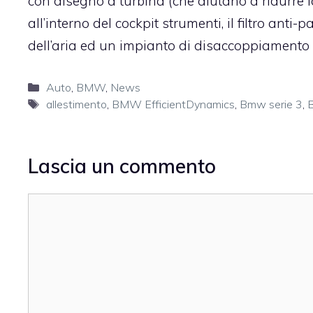
con disegno a turbina (che aiutano a ridurre la
all’interno del cockpit strumenti, il filtro anti-
dell’aria ed un impianto di disaccoppiamento 
Categorie
Auto
,
BMW
,
News
Tag
allestimento
,
BMW EfficientDynamics
,
Bmw serie 3
,
B
Lascia un commento
Commento