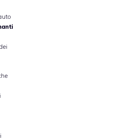
 auto
nanti
dei
che
i
i