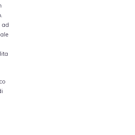
n
.
e ad
nale
lita
cco
di