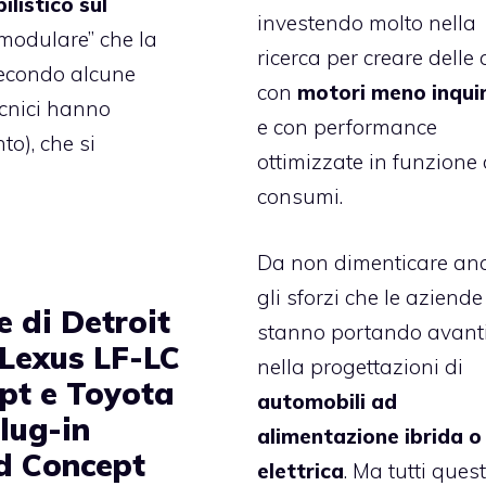
listico sul
investendo molto nella
“modulare” che la
ricerca per creare delle
secondo alcune
con
motori meno inqui
cnici hanno
e con performance
o), che si
ottimizzate in funzione 
consumi.
Da non dimenticare an
gli sforzi che le aziende
e di Detroit
stanno portando avant
 Lexus LF-LC
nella progettazioni di
pt e Toyota
automobili ad
lug-in
alimentazione ibrida o
d Concept
elettrica
. Ma tutti quest