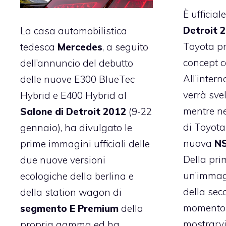
È ufficiale
Detroit 
La casa automobilistica
Toyota p
tedesca
Mercedes
, a seguito
concept c
dell’annuncio del debutto
All’inter
delle nuove E300 BlueTec
verrà sve
Hybrid e E400 Hybrid al
mentre ne
Salone di Detroit 2012
(9-22
di Toyota
gennaio), ha divulgato le
nuova
NS
prime immagini ufficiali delle
Della pr
due nuove versioni
un’immagi
ecologiche della berlina e
della sec
della station wagon di
momento 
segmento E Premium
della
mostrarvi 
propria gamma ed ha