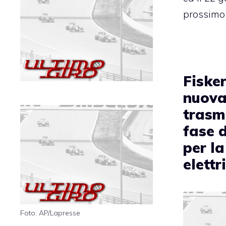
prossimo
Fiske
nuov
trasm
fase d
per la
elettr
Foto: AP/Lapresse