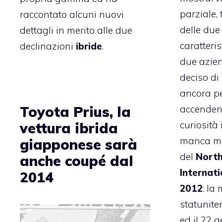
parziale,
raccontato alcuni nuovi
delle due
dettagli in merito alle due
caratteris
declinazioni
ibride
.
due azie
deciso di 
ancora pe
accendend
Toyota Prius, la
curiosità
vettura ibrida
manca molt
giapponese sarà
del
North
anche coupé dal
Internat
2014
2012
: la
statuniten
ed il 22 