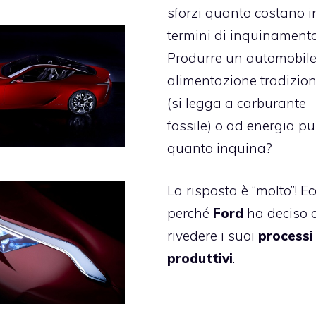
sforzi quanto costano i
termini di inquinamento
Produrre un automobil
alimentazione tradizio
(si legga a carburante
fossile) o ad energia pu
quanto inquina?
La risposta è “molto”! E
perché
Ford
ha deciso 
rivedere i suoi
processi
produttivi
.