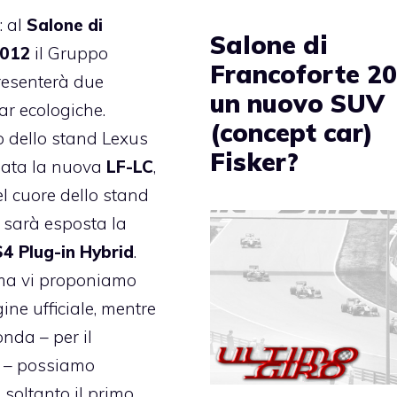
: al
Salone di
Salone di
2012
il Gruppo
Francoforte 20
resenterà due
un nuovo SUV
ar ecologiche.
(concept car)
no dello stand Lexus
Fisker?
lata la nuova
LF-LC
,
l cuore dello stand
 sarà esposta la
4 Plug-in Hybrid
.
ima vi proponiamo
ne ufficiale, mentre
onda – per il
– possiamo
soltanto il primo,