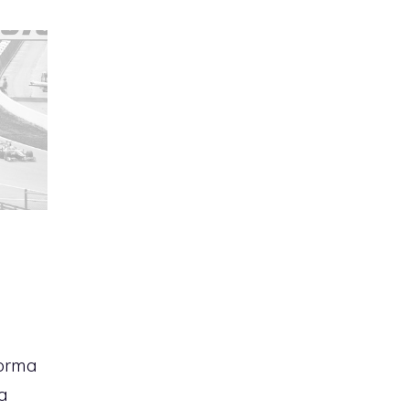
a
forma
ma