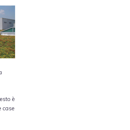
a
esto è
e case