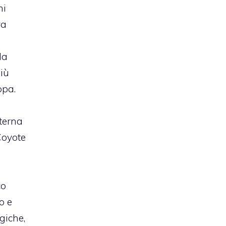
ni
va
la
iù
opa.
a
eterna
Coyote
co
o e
giche,