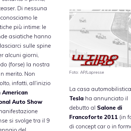
 teaser. Di nessuna
 conosciamo le
tiche più intime: le
nde asiatiche hanno
lasciarci sulle spine
r alcuni giorni,
o (forse) la nostra
Foto: AP/Lapresse
 in merito. Non
o, infatti, all’inizio
La casa automobilistic
 American
Tesla
ha annunciato il
ional Auto Show
debutto al
Salone di
 manifestazione
Francoforte 2011
(in 
se si svolge tra il 9
di concept car o in for
gennaio del