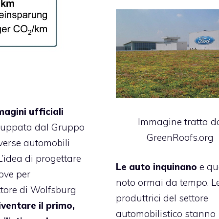
agini ufficiali
Immagine tratta d
iluppata dal Gruppo
GreenRoofs.org
verse automobili
’idea di progettare
Le auto inquinano
e qu
ove per
noto ormai da tempo. L
ttore di Wolfsburg
produttrici del settore
iventare il primo,
automobilistico stanno