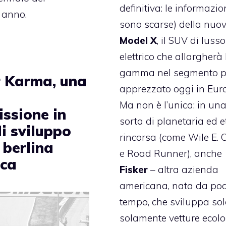
definitiva: le informazio
 anno.
sono scarse) della nuo
Model X
, il SUV di lusso
elettrico che allargherà 
gamma nel segmento p
r Karma, una
apprezzato oggi in Eur
a
Ma non è l’unica: in un
issione in
sorta di planetaria ed 
i sviluppo
rincorsa (come Wile E. 
 berlina
e Road Runner), anche
ica
Fisker
– altra azienda
americana, nata da po
tempo, che sviluppa sol
solamente vetture ecolo