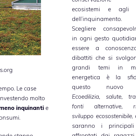
ecosistemi e agli ef
dell’inquinamento.
Scegliere consapevol
in ogni gesto quotidia
essere a conoscenz
dibattiti che si svolgo
grandi temi in ma
s.org
energetica è la sfi
questo nuovo b
empo. Le case
Ecoedilizia, salute, tra
 investendo molto
fonti alternative, ri
meno inquinanti
e
sviluppo ecosostenibile
,
consumi.
saranno i principali
affrontati dai ragazzi
ziende stanno