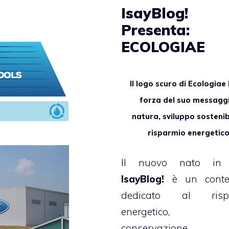
IsayBlog!
Presenta:
ECOLOGIAE
Il logo scuro di
Ecologiae
forza del suo messagg
natura, sviluppo sostenib
risparmio energetic
Il nuovo nato in
IsayBlog!
è un conten
dedicato al risp
energetico, 
conservazione d