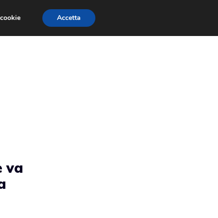
 cookie
Accetta
RMULA 1
EVENTI E FIERE
GINEVRA 2013
e va
a