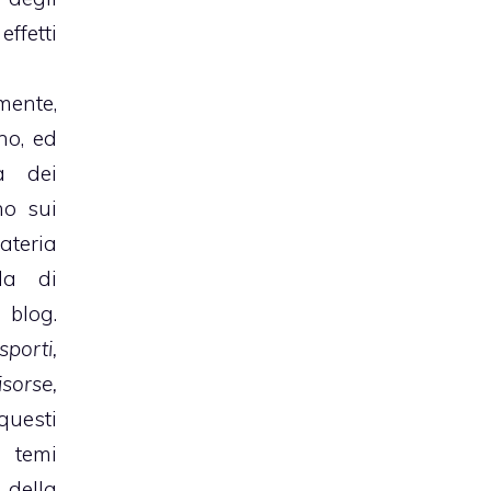
fetti
mente,
no, ed
a dei
no sui
teria
da di
log.
sporti,
sorse,
 questi
 temi
 della