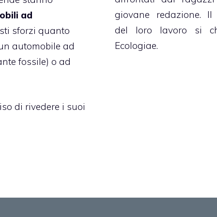
giovane redazione. Il 
bili ad
del loro lavoro si c
esti sforzi quanto
Ecologiae
.
 un automobile ad
nte fossile) o ad
so di rivedere i suoi