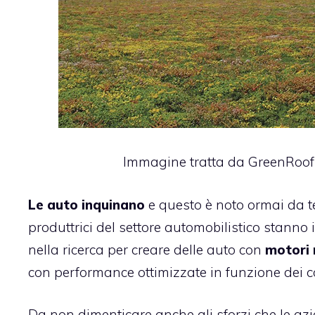
Immagine tratta da
GreenRoof
Le auto inquinano
e questo è noto ormai da t
produttrici del settore automobilistico stanno
nella ricerca per creare delle auto con
motori 
con performance ottimizzate in funzione dei 
Da non dimenticare anche gli sforzi che le a