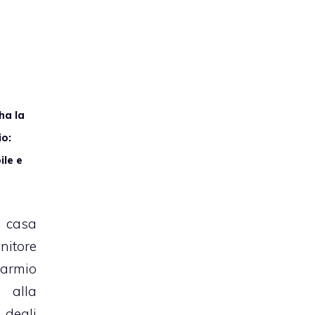
ha la
io:
ile e
o
 casa
itore
armio
alla
egli