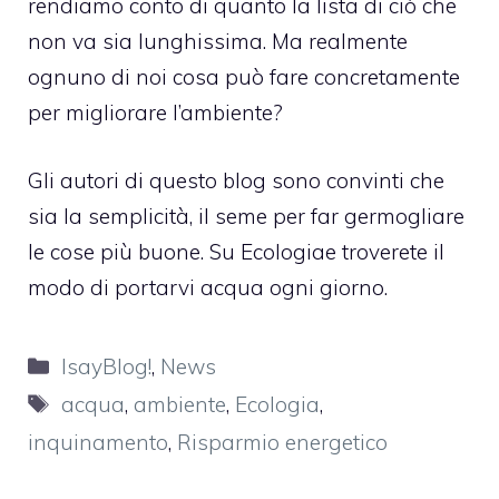
rendiamo conto di quanto la lista di ciò che
non va sia lunghissima. Ma realmente
ognuno di noi cosa può fare concretamente
per migliorare l’ambiente?
Gli autori di questo blog sono convinti che
sia la semplicità, il seme per far germogliare
le cose più buone. Su
Ecologiae
troverete il
modo di portarvi acqua ogni giorno.
Categorie
IsayBlog!
,
News
Tag
acqua
,
ambiente
,
Ecologia
,
inquinamento
,
Risparmio energetico