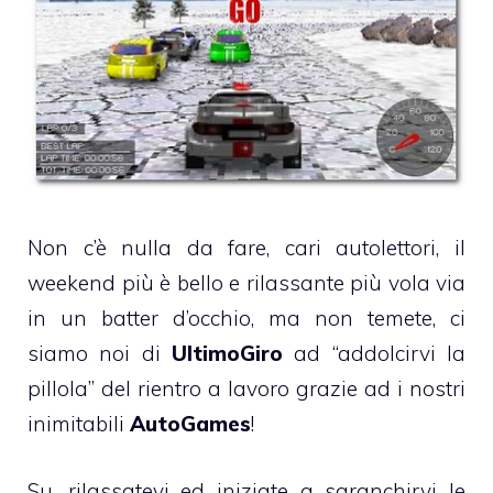
Non c’è nulla da fare, cari autolettori, il
weekend più è bello e rilassante più vola via
in un batter d’occhio, ma non temete, ci
siamo noi di
UltimoGiro
ad “addolcirvi la
pillola” del rientro a lavoro grazie ad i nostri
inimitabili
AutoGames
!
Su, rilassatevi ed iniziate a sgranchirvi le