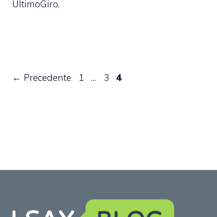
UltimoGiro.
Pagina
Pagina
Pagina
←
Precedente
1
…
3
4