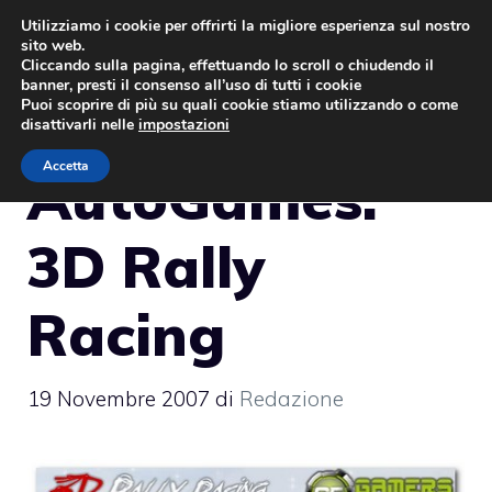
Vai
Utilizziamo i cookie per offrirti la migliore esperienza sul nostro
sito web.
al
MENU
Cliccando sulla pagina, effettuando lo scroll o chiudendo il
contenuto
banner, presti il consenso all’uso di tutti i cookie
Puoi scoprire di più su quali cookie stiamo utilizzando o come
disattivarli nelle
impostazioni
Accetta
AutoGames:
3D Rally
Racing
19 Novembre 2007
di
Redazione