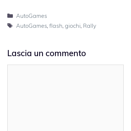
Categorie
AutoGames
Tag
AutoGames
,
flash
,
giochi
,
Rally
Lascia un commento
Commento